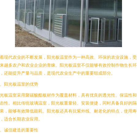
着现代农业的不断发展，阳光板温室作为一种高效、环保的农业设施，受
来越多农户和农业企业的青睐。阳光板温室不仅能够有效控制作物生长环
，还能提升产量与品质，是现代农业生产中的重要组成部分。
、阳光板温室的优势
光板温室采用聚碳酸酯板材作为覆盖材料，具有优良的透光性、保温性和
击性。相比传统玻璃温室，阳光板重量轻、安装便捷，同时具备良好的隔
果，能够有效降低能耗。阳光板还具有抗紫外线、耐老化的特点，使用寿
，适合长期农业应用。
、诚信建造的重要性